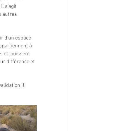
l s'agit 
 autres  
ir d'un espace 
appartiennent à 
s et jouissent 
ur différence et 
lidation !!!