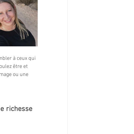
mbler à ceux qui 
ulez être et 
 image ou une 
e richesse 