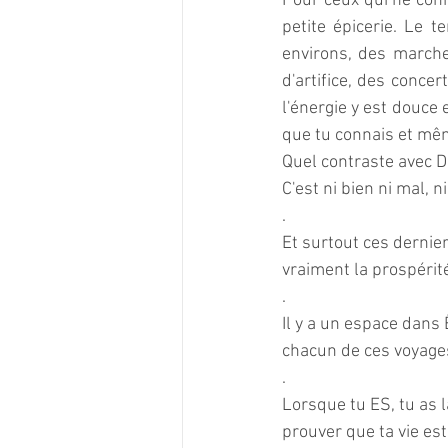
Pour ceux qui ne conn
petite épicerie. Le t
environs, des marche
d'artifice, des conce
l'énergie y est douce 
que tu connais et même
Quel contraste avec DU
C'est ni bien ni mal, n
. 
Et surtout ces dernie
vraiment la prospérité
. 
Il y a un espace dans
chacun de ces voyage
.
Lorsque tu ES, tu as l
prouver que ta vie est 