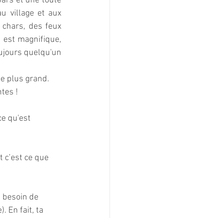
ars et une toute 
u village et aux 
chars, des feux 
 est magnifique, 
ujours quelqu'un 
le plus grand. 
tes ! 
e qu'est 
 c’est ce que 
s besoin de 
. En fait, ta 