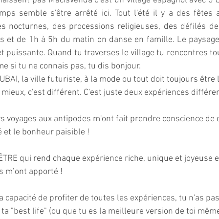
aissent pas Macisvenda c’est un village espagnol avec 3 b
emps semble s'être arrêté ici. Tout l'été il y a des fêtes a
s nocturnes, des processions religieuses, des défilés de 
rts et de 1h à 5h du matin on danse en famille. Le paysage
et puissante. Quand tu traverses le village tu rencontres to
 si tu ne connais pas, tu dis bonjour. 
BAI, la ville futuriste, à la mode ou tout doit toujours être 
i mieux, c'est différent. C'est juste deux expériences différen
rs voyages aux antipodes m'ont fait prendre conscience de c
 et le bonheur paisible ! 
 ÊTRE qui rend chaque expérience riche, unique et joyeuse et
s m’ont apporté !
a capacité de profiter de toutes les expériences, tu n'as pa
ta "best life" (ou que tu es la meilleure version de toi même)