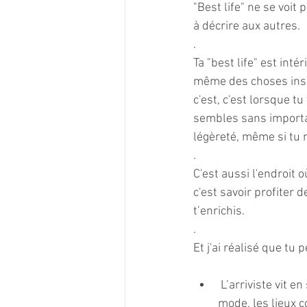
"Best life" ne se voit 
à décrire aux autres. 
. 
Ta "best life" est inté
même des choses insig
c'est, c'est lorsque t
sembles sans importa
légèreté, même si tu 
.
C'est aussi l'endroit o
c'est savoir profiter d
t’enrichis.
. 
Et j'ai réalisé que tu
 L’arriviste vit en superficialité, de l'extérieur, dans le contrôle. Ils cherche les endroits à la 
mode, les lieux 