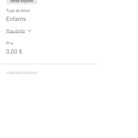
Vente expirée
Type de billet
Enfants
Plus d'info
Prix
0,00 €
Vente expirée
Type de billet
Plein tarif
Plus d'info
Prix
2 250,00 €