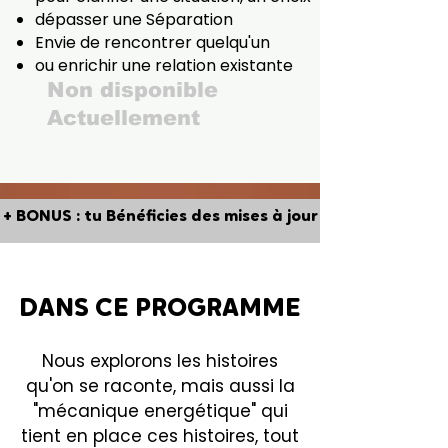
dépasser une Séparation
Envie de rencontrer quelqu'un
ou enrichir une relation existante
Non disponible
Actuellement
+ BONUS : tu Bénéficies des mises à jour
+ BONUS : tu Bénéficies des mises à jour
DANS CE PROGRAMME
DANS CE PROGRAMME
Nous explorons les histoires
qu'on se raconte, mais aussi la
"mécanique energétique" qui
tient en place ces histoires, tout