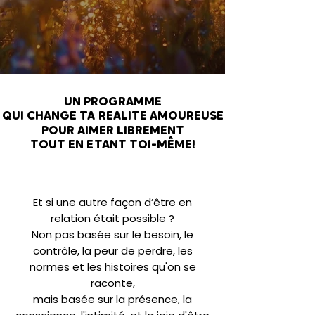
UN PROGRAMME
UN PROGRAMME
QUI CHANGE TA REALITE AMOUREUSE
QUI CHANGE TA REALITE AMOUREUSE
POUR AIMER LIBREMENT
POUR AIMER LIBREMENT
TOUT EN ETANT TOI-MÊME!
TOUT EN ETANT TOI-MÊME!
Et si une autre façon d’être en
relation était possible ?
Non pas basée sur le besoin, le
contrôle, la peur de perdre, les
normes et les histoires qu'on se
raconte,
mais basée sur la présence, la