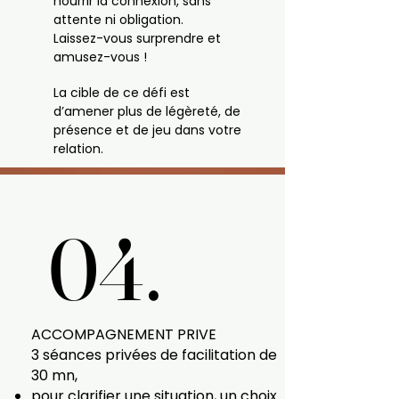
nourrir la connexion, sans
attente ni obligation.
Laissez-vous surprendre et
amusez-vous !
La cible de ce défi est
d’amener plus de légèreté, de
présence et de jeu dans votre
relation.
04.
04.
ACCOMPAGNEMENT PRIVE
3 séances privées de facilitation de
30 mn,
pour clarifier une situation, un choix