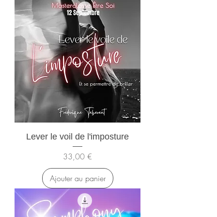
Lever le voil de l'imposture
Prix
33,00 €
Ajouter au panier