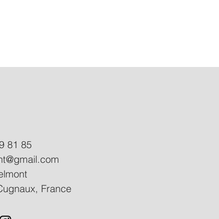
9 81 85
ant@gmail.com
elmont
Cugnaux, France