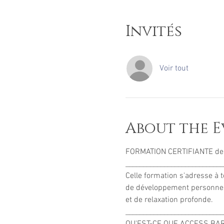
Invités
Voir tout
About the E
FORMATION CERTIFIANTE de
____________________________
Celle formation s'adresse à 
de développement personnel o
et de relaxation profonde. 
____________________________
QU'EST-CE QUE ACCESS BAR