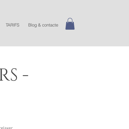
TARIFS
Blog & contacte
RS -
relaxer.