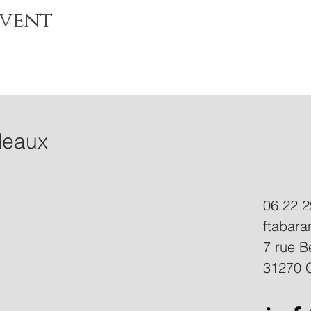
Event
deaux
06 22 2
ftabar
7 rue B
31270 