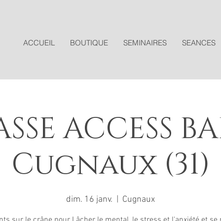
ACCUEIL
BOUTIQUE
SEMINAIRES
SEANCES
SSE ACCESS BA
Cugnaux (31)
dim. 16 janv.
  |  
Cugnaux
ts sur le crâne pour Lâcher le mental, le stress et l'anxiété et se 