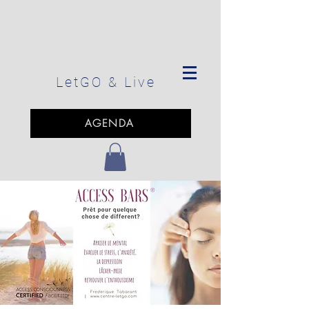
LetGO
& Live
AGENDA