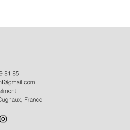
9 81 85
ant@gmail.com
elmont
Cugnaux, France