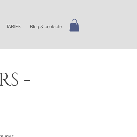
TARIFS
Blog & contacte
RS -
relaxer.