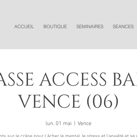
ACCUEIL
BOUTIQUE
SEMINAIRES
SEANCES
SSE ACCESS BA
VENCE (06)
lun. 01 mai
  |  
Vence
ts sur le crâne pour Lâcher le mental, le stress et l'anxiété et se 