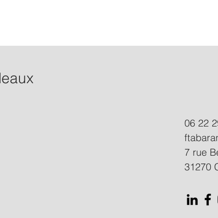
deaux
06 22 2
ftabar
7 rue B
31270 