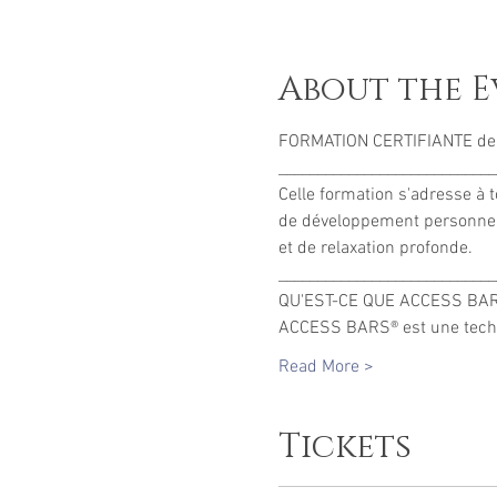
About the E
FORMATION CERTIFIANTE de
____________________________
Celle formation s'adresse à 
de développement personnel o
et de relaxation profonde. 
____________________________
QU'EST-CE QUE ACCESS BAR
ACCESS BARS® est une techni
Read More >
Tickets