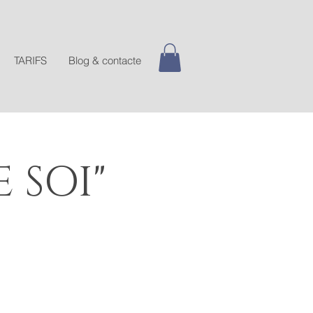
TARIFS
Blog & contacte
 SOI"