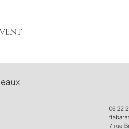
Event
deaux
06 22 2
ftabar
7 rue B