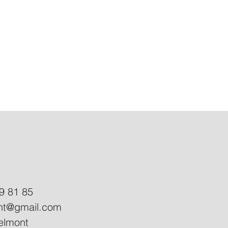
9 81 85
ant@gmail.com
elmont