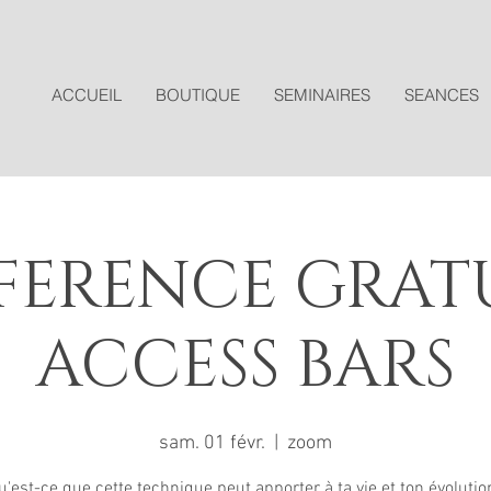
ACCUEIL
BOUTIQUE
SEMINAIRES
SEANCES
ERENCE GRATU
ACCESS BARS
sam. 01 févr.
  |  
zoom
u'est-ce que cette technique peut apporter à ta vie et ton évolutio