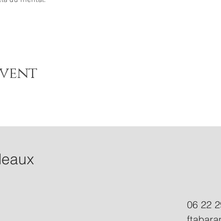
Event
deaux
06 22 2
ftabar