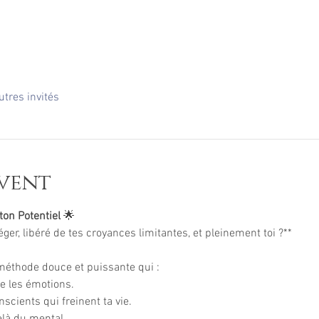
utres invités
vent
ton Potentiel 
🌟  
éger, libéré de tes croyances limitantes, et pleinement toi ?**  
méthode douce et puissante qui :  
 les émotions.  
cients qui freinent ta vie.  
là du mental.  