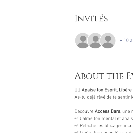
Invités
+ 10 a
About the E
🧘‍♀️ 
Apaise ton Esprit, Libère 
As-tu déjà rêvé de te sentir l
Découvre 
Access Bars
, une 
✅ Calme ton mental et apaise
✅ Relâche les blocages incons
✅ Libère tes capacités au-de