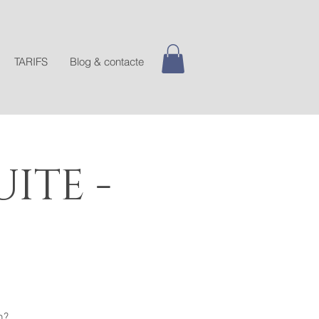
TARIFS
Blog & contacte
ITE -
n?