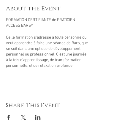
About the Event
FORMATION CERTIFIANTE de PRATICIEN
ACCESS BARS®
_____________________________
Celle formation s'adresse à toute personne qui
veut apprendre à faire une séance de Bars, que
se soit dans une optique de développement
personnel ou professionnel. C'est une journée,
à la fois d'apprentissage, de transformation
personnelle, et de relaxation profonde.
_____________________________
QU'EST-CE QUE ACCESS BARS?
ACCESS BARS® est une technique énergétique
d'Access Consciousness®, qui consiste :
Share This Event
- à activer 32 points (bars) situés sur le crâne,
par un toucher léger,
- afin de LIBERER la charge mentale des