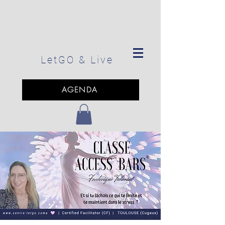
LetGO
& Live
AGENDA