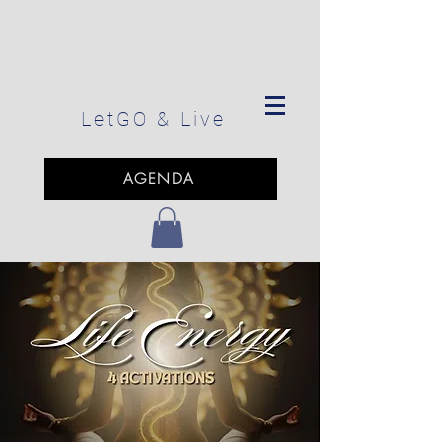
LetGO
& Live
AGENDA