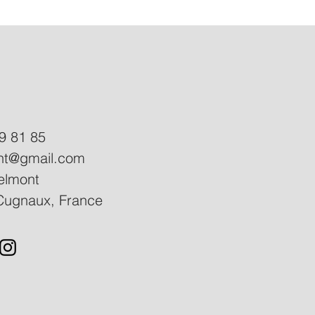
9 81 85
ant@gmail.com
elmont
Cugnaux, France