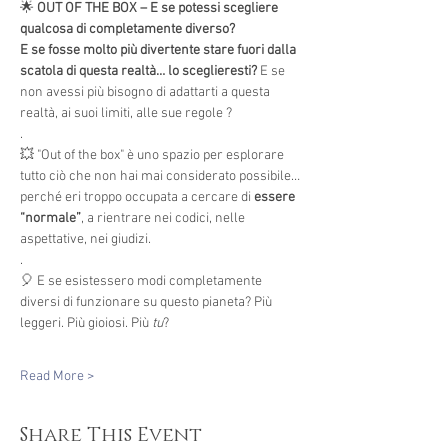
🌟 
OUT OF THE BOX – E se potessi scegliere 
qualcosa di completamente diverso?
E se fosse molto più divertente stare fuori dalla 
scatola di questa realtà… lo sceglieresti? 
E se 
non avessi più bisogno di adattarti a questa 
realtà, ai suoi limiti, alle sue regole ?
.
💥 "Out of the box" è uno spazio per esplorare 
tutto ciò che non hai mai considerato possibile…
perché eri troppo occupata a cercare di 
essere 
“normale”
, a rientrare nei codici, nelle 
aspettative, nei giudizi.
.
🎈 E se esistessero modi completamente 
diversi di funzionare su questo pianeta? Più 
leggeri. Più gioiosi. Più 
tu
?
Read More >
Share This Event