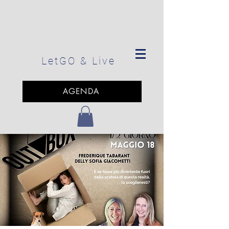
LetGO
& Live
AGENDA