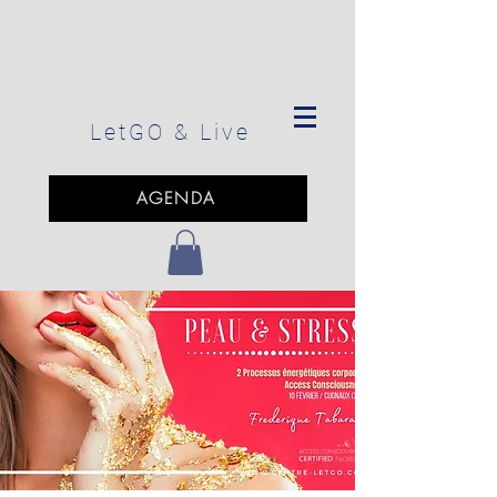
LetGO
& Live
AGENDA