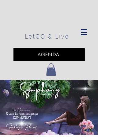
LetGO
& Live
AGENDA